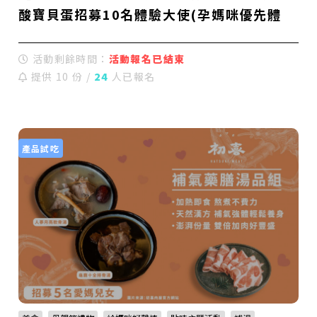
酸寶貝蛋招募10名體驗大使(孕媽咪優先體
驗)
活動剩餘時間：
活動報名已結束
提供 10 份 /
24
人已報名
產品試吃