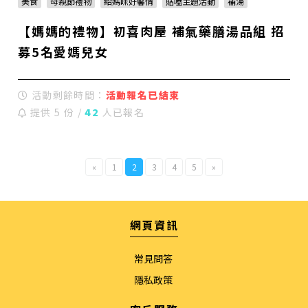
美食
母親節禮物
給媽咪好馨情
貼嗑主題活動
補湯
【媽媽的禮物】初喜肉屋 補氣藥膳湯品組 招
募5名愛媽兒女
活動剩餘時間：
活動報名已結束
提供 5 份 /
42
人已報名
«
1
2
3
4
5
»
網頁資訊
常見問答
隱私政策