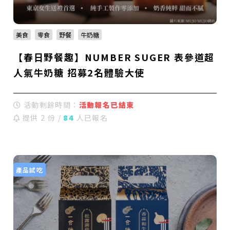
美食
零食
野餐
牛奶糖
【春日野餐趣】NUMBER SUGER 表參道超
人氣牛奶糖 招募2名體驗大使
活動剩餘時間：
活動報名已結束
提供 2 份 /
84
人已報名
產品試吃