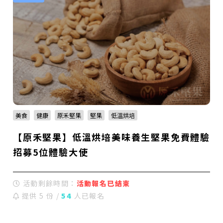
美食
健康
原禾堅果
堅果
低溫烘培
【原禾堅果】低溫烘培美味養生堅果免費體驗
招募5位體驗大使
活動剩餘時間：
活動報名已結束
提供 5 份 /
54
人已報名