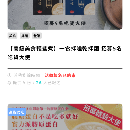
美食
拌麵
全聯
【高級美食輕鬆煮】一食拌嗑乾拌麵 招募5名
吃貨大使
活動剩餘時間：
活動報名已結束
提供 5 份 /
76
人已報名
產品試吃