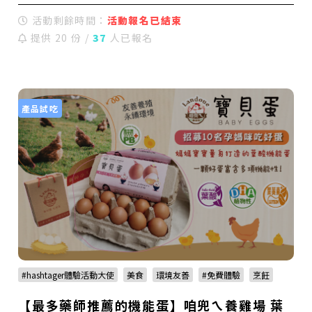
活動剩餘時間：
活動報名已結束
提供 20 份 /
37
人已報名
產品試吃
#hashtager體驗活動大使
美食
環境友善
#免費體驗
烹飪
【最多藥師推薦的機能蛋】咱兜ㄟ養雞場 葉