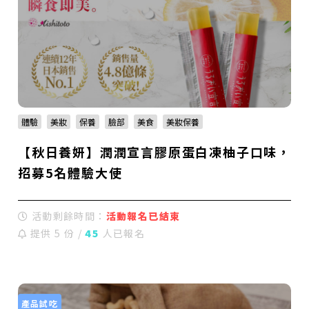
體驗
美妝
保養
臉部
美食
美妝保養
【秋日養妍】潤潤宣言膠原蛋白凍柚子口味，
招募5名體驗大使
活動剩餘時間：
活動報名已結束
提供 5 份 /
45
人已報名
產品試吃