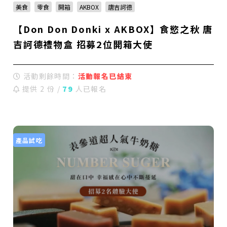
美食
零食
開箱
AKBOX
唐吉訶德
【Don Don Donki x AKBOX】食慾之秋 唐
吉訶德禮物盒 招募2位開箱大使
活動剩餘時間：
活動報名已結束
提供 2 份 /
79
人已報名
產品試吃