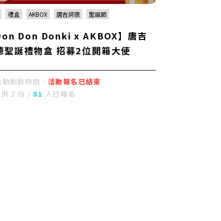
禮盒
AKBOX
唐吉訶德
聖誕節
on Don Donki x AKBOX】唐吉
德聖誕禮物盒 招募2位開箱大使
活動剩餘時間：
活動報名已結束
供 2 份 /
81
人已報名