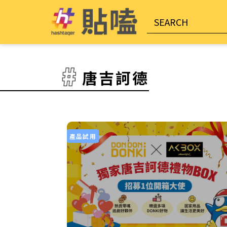
唐吉訶德
產品試用