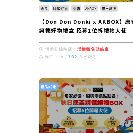
零食
隱藏好物
開箱
AKBOX
唐吉訶德
【Don Don Donki x AKBOX】唐
訶德好物禮盒 招募1位拆禮物大使
活動剩餘時間：
活動報名已結束
提供 1 份 /
102
人已報名
產品試吃