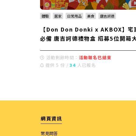
體驗
居家
日常用品
美食
唐吉訶德
【Don Don Donki x AKBOX】宅
必備 唐吉訶德禮物盒 招募5位開箱
活動剩餘時間：
活動報名已結束
提供 5 份 /
34
人已報名
網頁資訊
常見問答