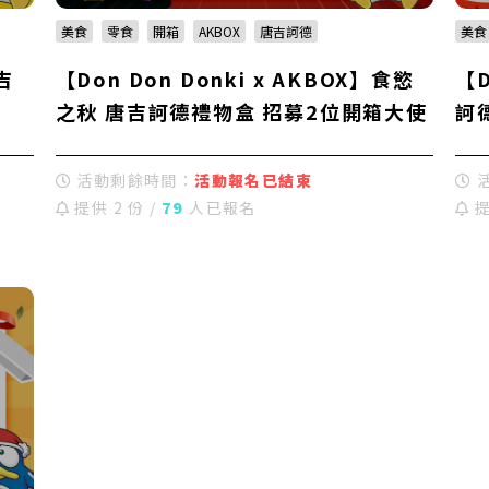
美食
零食
開箱
AKBOX
唐吉訶德
美食
吉
【Don Don Donki x AKBOX】食慾
【D
之秋 唐吉訶德禮物盒 招募2位開箱大使
訶
活動剩餘時間：
活動報名已結束
提供 2 份 /
79
人已報名
提