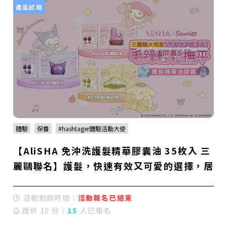
產品試用
體驗
保養
#hashtager體驗活動大使
【AliSHA 免沖洗護髮精華膠囊油 35枚入 三
麗鷗聯名】護髮，快速有效又可愛的選擇，居
家X旅行都超便利！
活動剩餘時間：
活動報名已結束
提供 10 份 /
15
人已報名