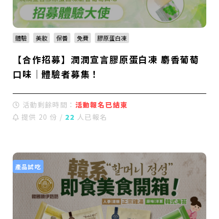
體驗
美妝
保養
免費
膠原蛋白凍
【合作招募】潤潤宣言膠原蛋白凍 麝香葡萄
口味｜體驗者募集！
活動剩餘時間：
活動報名已結束
提供 20 份 /
22
人已報名
產品試吃