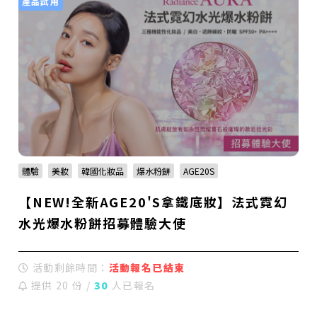
產品試用
體驗
美妝
韓國化妝品
爆水粉餅
AGE20S
【NEW!全新AGE20'S拿鐵底妝】法式霓幻
水光爆水粉餅招募體驗大使
活動剩餘時間：
活動報名已結束
提供 20 份 /
30
人已報名