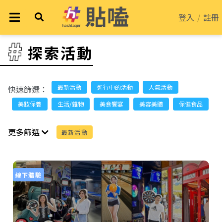
登入
/
註冊
探索活動
最新活動
進行中的活動
人氣活動
快速篩選：
美妝保養
生活/雜物
美食饗宴
美容美體
保健食品
更多篩選
最新活動
線下體驗