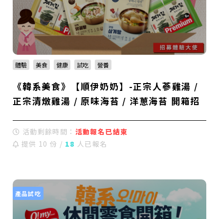
體驗
美食
健康
試吃
營養
《韓系美食》【順伊奶奶】-正宗人蔘雞湯 /
正宗清燉雞湯 / 原味海苔 / 洋蔥海苔 開箱招
募
活動剩餘時間：
活動報名已結束
提供 10 份 /
18
人已報名
產品試吃