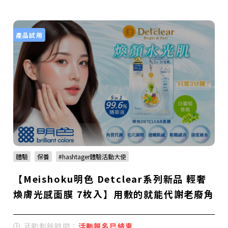
產品試用
體驗
保養
#hashtager體驗活動大使
【Meishoku明色 Detclear系列新品 輕奢
煥膚光感面膜 7枚入】用敷的就能代謝老廢角
質，懶人煥膚救星登場！
活動剩餘時間：
活動報名已結束