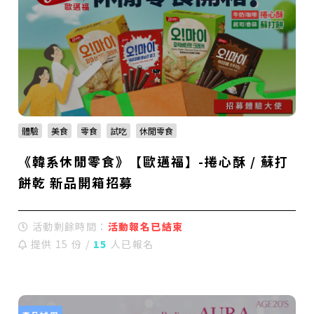
體驗
美食
零食
試吃
休閒零食
《韓系休閒零食》【歐邁福】-捲心酥 / 蘇打
餅乾 新品開箱招募
活動剩餘時間：
活動報名已結束
提供 15 份 /
15
人已報名