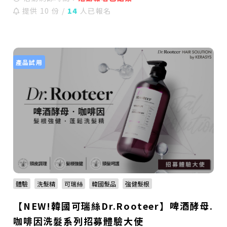
提供 10 份 /
14
人已報名
產品試用
體驗
洗髮精
可瑞絲
韓國髮品
強健髮根
【NEW!韓國可瑞絲Dr.Rooteer】啤酒酵母.
咖啡因洗髮系列招募體驗大使