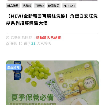
新品體驗
洗髮精
可瑞絲
韓國髮品
KERASYS
【NEW!全新韓國可瑞絲洗髮】角蛋白安瓶洗
髮系列招募體驗大使
活動剩餘時間：
活動報名已結束
提供 10 份 /
23
人已報名
產品試吃