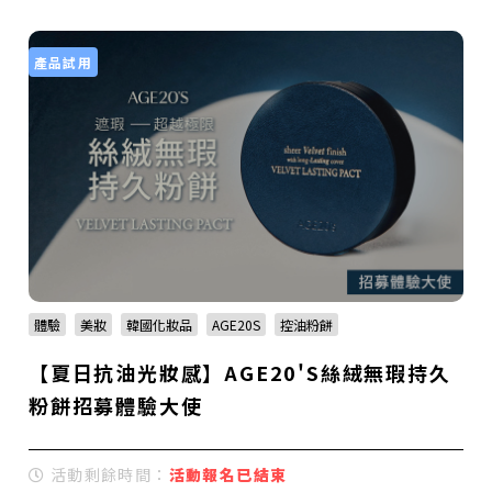
產品試用
體驗
美妝
韓國化妝品
AGE20S
控油粉餅
【夏日抗油光妝感】AGE20'S絲絨無瑕持久
粉餅招募體驗大使
活動剩餘時間：
活動報名已結束