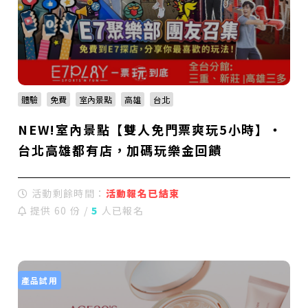
體驗
免費
室內景點
高雄
台北
NEW!室內景點【雙人免門票爽玩5小時】・
台北高雄都有店，加碼玩樂金回饋
活動剩餘時間：
活動報名已結束
提供 60 份 /
5
人已報名
產品試用