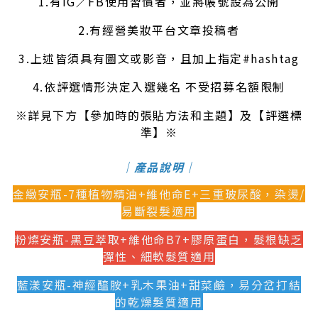
1.有IG／FB使用習慣者，並將帳號設為公開
2.有經營美妝平台文章投稿者
3.上述皆須具有圖文或影音，且加上指定#hashtag
4.依評選情形決定入選幾名 不受招募名額限制
※詳見下方【參加時的張貼方法和主題】及【評選標
準】※
｜產品說明｜
金緻安瓶-7種植物精油+維他命E+三重玻尿酸，染燙/
易斷裂髮適用
粉燦安瓶-黑豆萃取+維他命B7+膠原蛋白，髮根缺乏
彈性、細軟髮質適用
藍漾安瓶-神經醯胺+乳木果油+甜菜鹼，易分岔打結
的乾燥髮質適用