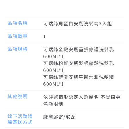
品項名稱
可瑞絲角蛋白安瓶洗髮精3入組
品項數量
1
品項規格
可瑞絲金緻安瓶重損修護洗髮乳
600ML*1
可瑞絲粉燦安瓶髮根蓬鬆洗髮乳
600ML*1
可瑞絲藍漾安瓶平衡水潤洗髮精
600ML*1
其他說明
依評選情形決定入選幾名 不受招募
名額限制
線下活動體
廠商郵寄/宅配
驗寄送方式