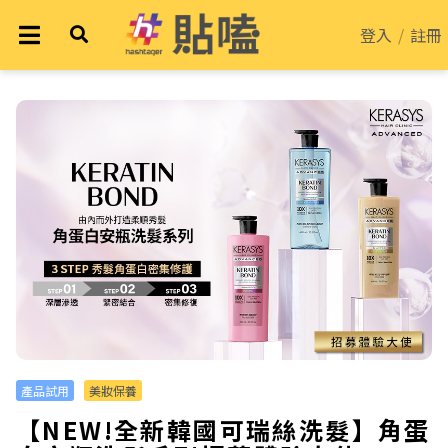
登入
/
註冊
產品試用
美妝保養
【NEW!全新韓國可瑞絲洗髮】角蛋