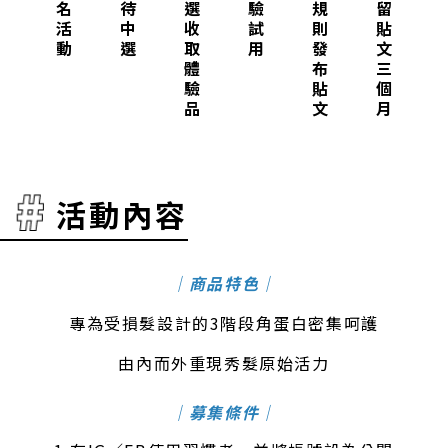
名
待
選
驗
規
留
活
中
收
試
則
貼
動
選
取
用
發
文
體
布
三
驗
貼
個
品
文
月
活動內容
｜商品特色｜
專為受損髮設計的3階段角蛋白密集呵護
由內而外重現秀髮原始活力
｜募集條件｜