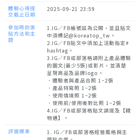
體驗心得提
2025-09-21 23:59
交截止日期
參加時的張
1.IG∕FB帳號設為公開，並且貼文
貼方法和主
中須標記@koreatop_tw。
題
2.IG∕FB貼文中須加上活動指定#
hashtag。
3.IG∕FB或部落格請附上產品體驗
的圖文(最少5張)或影片，並清楚
呈現商品及品牌logo。
．體驗者與產品合照 1~2張
．產品特寫照 1~2張
．使用情境照 1~2張
．使用前/使用後對比照 1~2張
4.IG∕FB或部落格貼文請提及【韓
物通】。
評選標準
1. IG∕FB或部落格經營風格與主
題貼合度。