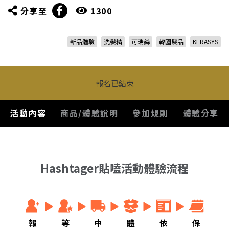
分享至
1300
新品體驗
洗髮精
可瑞絲
韓國髮品
KERASYS
報名已結束
活動內容
商品/體驗說明
參加規則
體驗分享
Hashtager貼嗑活動體驗流程
報
等
中
體
依
保