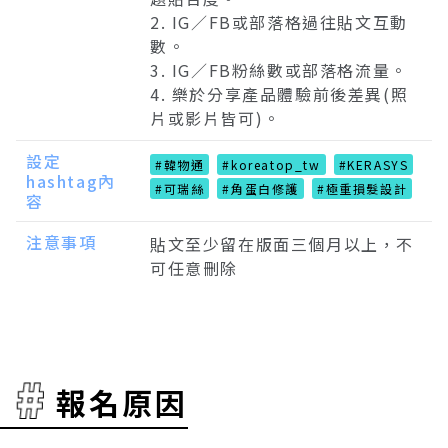
2. IG∕FB或部落格過往貼文互動
數。
3. IG∕FB粉絲數或部落格流量。
4. 樂於分享產品體驗前後差異(照
片或影片皆可)。
設定
#韓物通
#koreatop_tw
#KERASYS
hashtag內
#可瑞絲
#角蛋白修護
#極重損髮設計
容
注意事項
貼文至少留在版面三個月以上，不
可任意刪除
報名原因