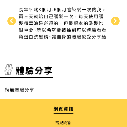
塌又有
長年平均3個月-6個月會染髮一次的我，
我的髮
兩三天就給自己護髮一次，每天使用護
髮精、
髮精華油是必須的，但最根本的洗髮也
善，依舊
很重要~所以希望能被抽到可以體驗看看
常說我
角蛋白洗髮精~讓自身的體驗感受分享給
牌的安
身邊也有需求的親朋好友~
復水潤
體驗分享
尚無體驗分享
網頁資訊
常見問答