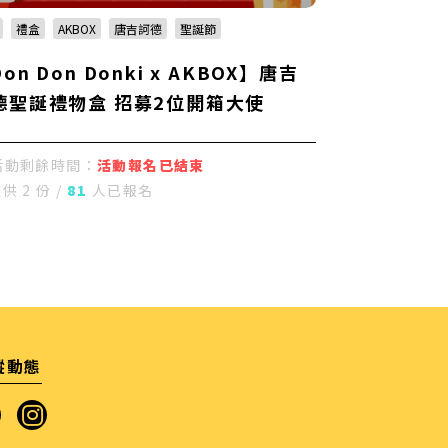
禮盒
AKBOX
唐吉訶德
聖誕節
on Don Donki x AKBOX】唐吉
德聖誕禮物盒 招募2位開箱大使
活動剩餘時間：
活動報名已結束
供 2 份 /
81
人已報名
蹤動態