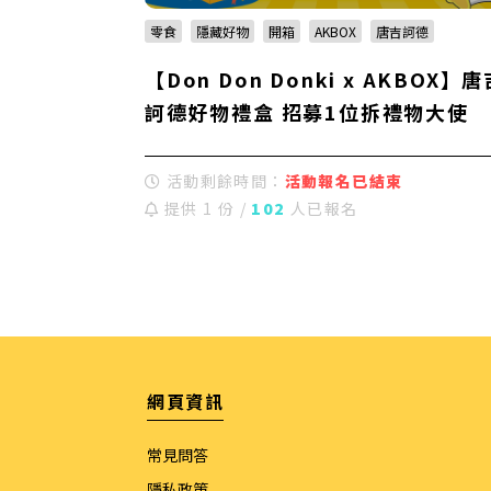
零食
隱藏好物
開箱
AKBOX
唐吉訶德
【Don Don Donki x AKBOX】唐
訶德好物禮盒 招募1位拆禮物大使
活動剩餘時間：
活動報名已結束
提供 1 份 /
102
人已報名
網頁資訊
常見問答
隱私政策