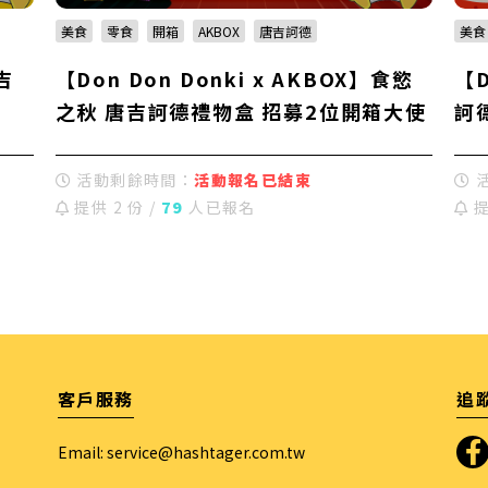
美食
零食
開箱
AKBOX
唐吉訶德
美食
吉
【Don Don Donki x AKBOX】食慾
【D
之秋 唐吉訶德禮物盒 招募2位開箱大使
訶
活動剩餘時間：
活動報名已結束
提供 2 份 /
79
人已報名
提
客戶服務
追
Email:
service@hashtager.com.tw