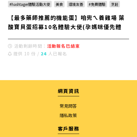
#hashtager體驗活動大使
美食
環境友善
#免費體驗
烹飪
【最多藥師推薦的機能蛋】咱兜ㄟ養雞場 葉
酸寶貝蛋招募10名體驗大使(孕媽咪優先體
驗)
活動剩餘時間：
活動報名已結束
提供 10 份 /
24
人已報名
網頁資訊
常見問答
隱私政策
客戶服務