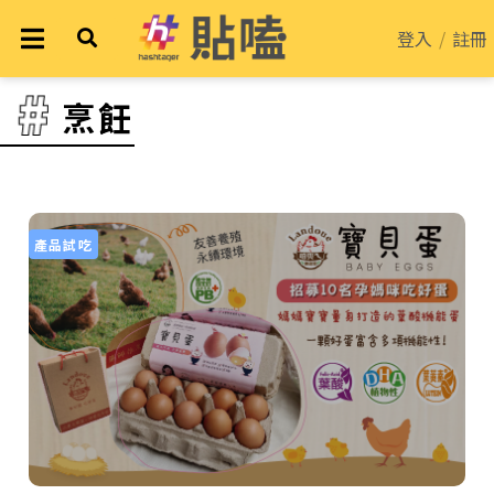
登入
/
註冊
烹飪
產品試吃