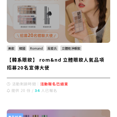
美妝
韓國
Romand
屈臣氏
立體乾淨眼妝
【韓系眼妝】 rom&nd 立體眼妝人氣品項
招募20名宣傳大使
活動剩餘時間：
活動報名已結束
提供 20 份 /
34
人已報名
產品試用