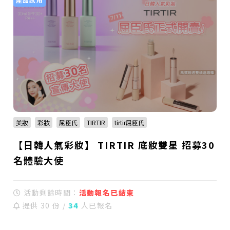
美妝
彩妝
屈臣氏
TIRTIR
tirtir屈臣氏
【日韓人氣彩妝】 TIRTIR 底妝雙星 招募30
名體驗大使
活動剩餘時間：
活動報名已結束
提供 30 份 /
34
人已報名