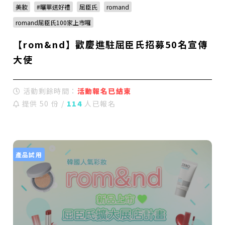
美妝
#曬單送好禮
屈臣氏
romand
romand屈臣氏100家上市囉
【rom&nd】歡慶進駐屈臣氏招募50名宣傳
大使
活動剩餘時間：
活動報名已結束
提供 50 份 /
114
人已報名
產品試用