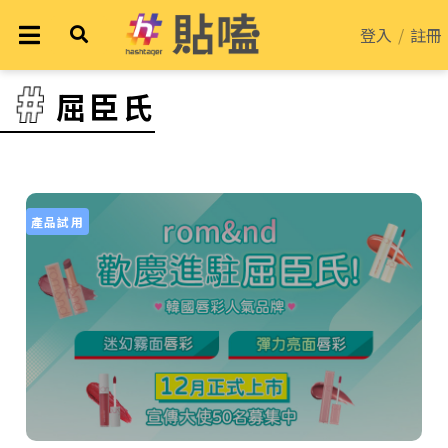
登入
/
註冊
屈臣氏
產品試用