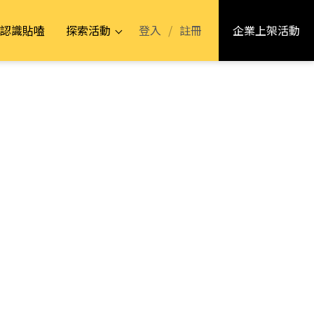
登入
/
註冊
認識貼嗑
探索活動
企業上架活動