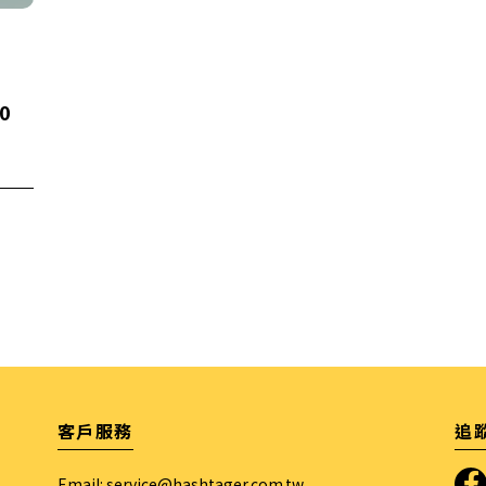
0
客戶服務
追
Email:
service@hashtager.com.tw