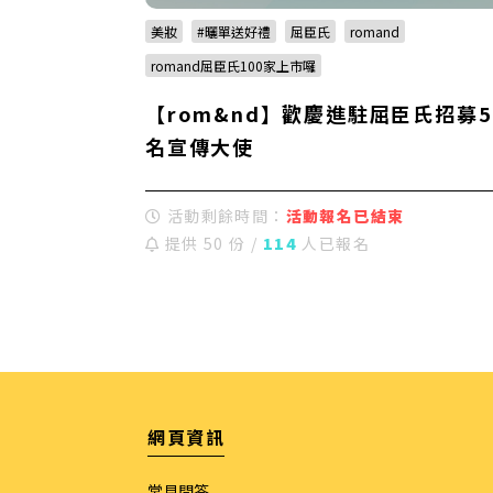
美妝
#曬單送好禮
屈臣氏
romand
romand屈臣氏100家上市囉
【rom&nd】歡慶進駐屈臣氏招募5
名宣傳大使
活動剩餘時間：
活動報名已結束
提供 50 份 /
114
人已報名
網頁資訊
常見問答