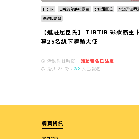
TIRTIR
日韓氣墊底妝霸主
tirtir屈臣氏
水潤光澤唇
奶醇眼影盤
【進駐屈臣氏】 TIRTIR 彩妝霸主 
募25名線下體驗大使
活動剩餘時間：
活動報名已結束
提供 25 份 /
32
人已報名
網頁資訊
常見問答