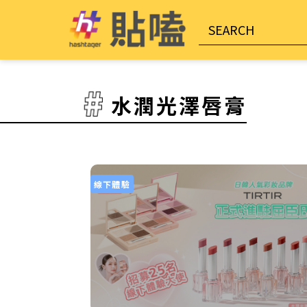
水潤光澤唇膏
線下體驗