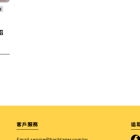
膏
招
客戶服務
追
Email:
service@hashtager.com.tw