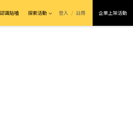
登入
/
註冊
認識貼嗑
探索活動
企業上架活動