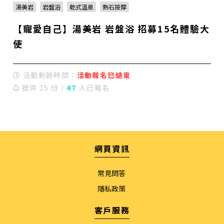
湯美岩
岩盤浴
乾式溫泉
熱石按摩
【寵愛自己】湯美岩 岩盤浴 招募15名體驗大
使
活動剩餘時間：
活動報名已結束
提供 15 份 /
47
人已報名
網頁資訊
常見問答
隱私政策
客戶服務