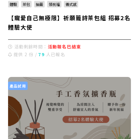
體驗
茶包
抽籤
領祝福
儀式感
【寵愛自己無極限】祈願籤詩茶包組 招募2名
體驗大使
活動剩餘時間：
活動報名已結束
提供 2 份 /
79
人已報名
產品試用