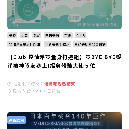
美妝
保養
免費
日日美鋪
互惠
CLUB
控油淨荳量身打造組
平衡美肌化妝水
素顏美肌素顏蜜粉餅
【Club 控油淨荳量身打造組】荳BYE BYE👋
淨痘神隊友參上!招募體驗大使５位
活動剩餘時間：
活動報名已結束
提供 5 份 /
23
人已報名
產品試用