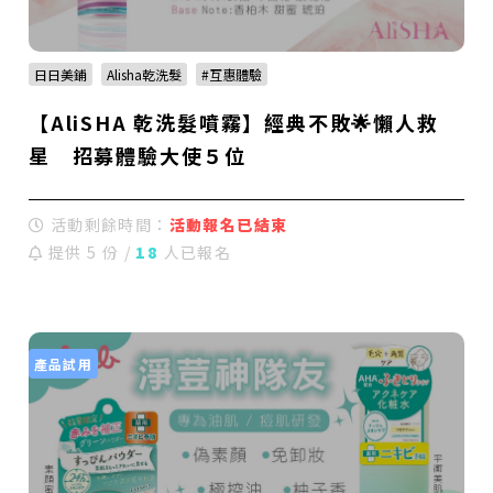
日日美鋪
Alisha乾洗髮
#互惠體驗
【AliSHA 乾洗髮噴霧】經典不敗🌟懶人救
星 招募體驗大使５位
活動剩餘時間：
活動報名已結束
提供 5 份 /
18
人已報名
產品試用