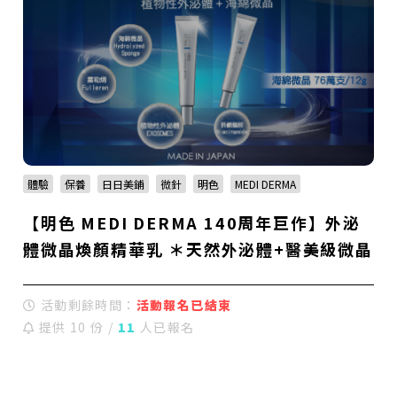
體驗
保養
日日美鋪
微針
明色
MEDI DERMA
【明色 MEDI DERMA 140周年巨作】外泌
體微晶煥顏精華乳 ＊天然外泌體+醫美級微晶
(針)＊ 強勢煥顏來襲
活動剩餘時間：
活動報名已結束
提供 10 份 /
11
人已報名