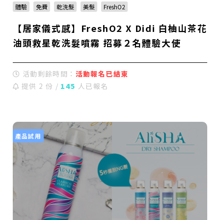
體驗
免費
乾洗髮
美髮
FreshO2
【居家儀式感】FreshO2 X Didi 白柚山茶花
油頭救星乾洗髮噴霧 招募２名體驗大使
活動剩餘時間：
活動報名已結束
提供 2 份 /
145
人已報名
產品試用