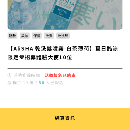
體驗
美妝
保養
免費
乾洗髮
【AliSHA 乾洗髮噴霧-白茶薄荷】夏日酷涼
限定💙招募體驗大使10位
活動剩餘時間：
活動報名已結束
提供 10 份 /
30
人已報名
網頁資訊