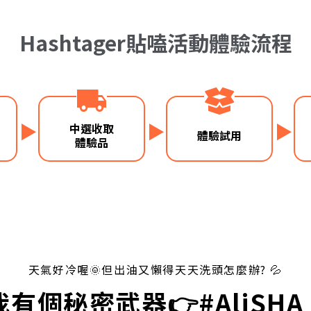
Hashtager貼嗑活動體驗流程
中選收取
體驗試用
體驗品
天氣好冷喔🌞但出油又懶得天天洗頭怎麼辦? 💦
我有個秘密武器👉
#
AliSH