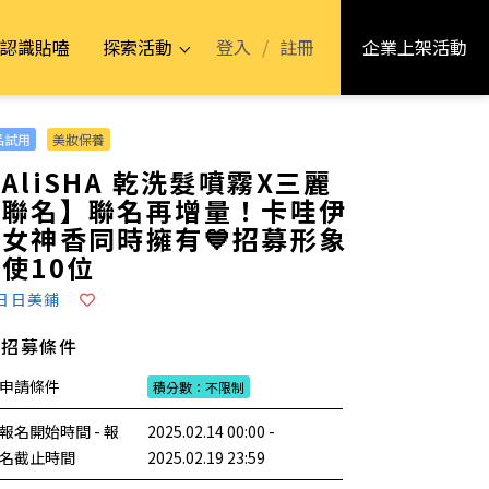
登入
/
註冊
認識貼嗑
探索活動
企業上架活動
品試用
美妝保養
AliSHA 乾洗髮噴霧X三麗
鷗聯名】聯名再增量！卡哇伊
女神香同時擁有💙招募形象
使10位
日日美鋪
招募條件
申請條件
積分數：不限制
報名開始時間 - 報
2025.02.14 00:00 -
名截止時間
2025.02.19 23:59