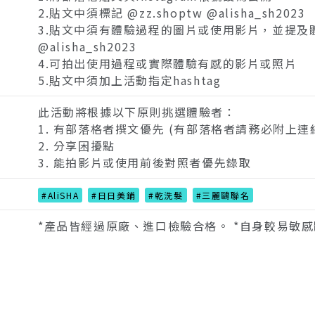
2.貼文中須標記 @zz.shoptw @alisha_sh2023
3.貼文中須有體驗過程的圖片或使用影片，並提及體驗
@alisha_sh2023
4.可拍出使用過程或實際體驗有感的影片或照片
5.貼文中須加上活動指定hashtag
此活動將根據以下原則挑選體驗者：
1. 有部落格者撰文優先 (有部落格者請務必附上連
2. 分享困擾點
3. 能拍影片或使用前後對照者優先錄取
#AliSHA
#日日美鋪
#乾洗髮
#三麗鷗聯名
*產品皆經過原廠、進口檢驗合格。 *自身較易敏