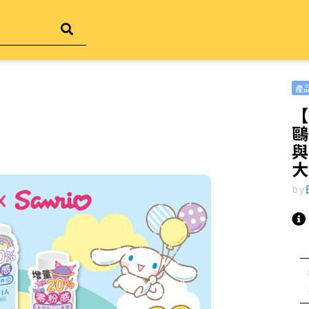
產
【
與
大
by