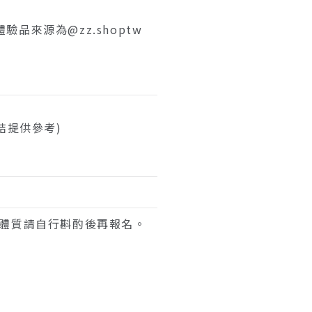
品來源為@zz.shoptw
結提供參考)
感體質請自行斟酌後再報名。