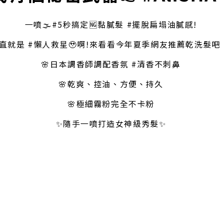
一噴🌫️#5秒搞定🆖黏膩髮 #擺脫扁塌油膩感!
直就是 #懶人救星🥹啊!來看看今年夏季網友推薦乾洗髮吧 
🌸日本調香師調配香氛 #清香不刺鼻
🌸乾爽、控油、方便、持久
🌸極細霧粉完全不卡粉
✨隨手一噴打造女神級秀髮✨