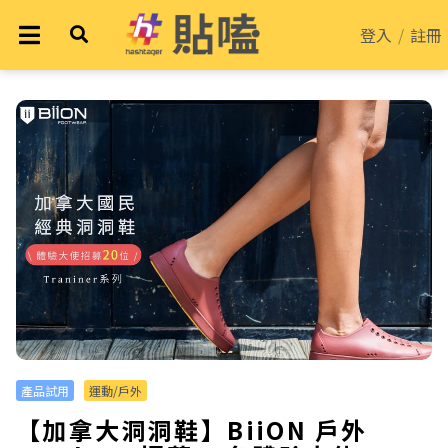
登入
/
註冊
產品試用
運動/戶外
【加拿大洞洞鞋】BiiON 戶外