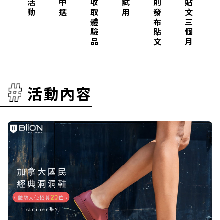
活
中
收
試
則
貼
動
選
取
用
發
文
體
布
三
驗
貼
個
品
文
月
活動內容