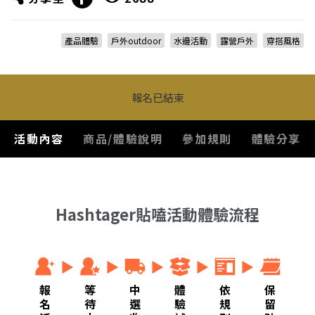
產品體驗
戶外outdoor
水邊活動
露營戶外
穿搭風格
報名已結束
活動內容
商品/體驗說明
參加規則
體驗分享
Hashtager貼嗑活動體驗流程
報
等
中
體
依
保
名
待
選
驗
規
留