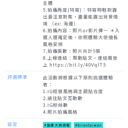
主體
5.拍攝角度(特寫)：特寫時鞋款露
出要注意對焦，盡量能露出背景情
境 （ex: 海邊）
6.拍攝內容：照片or影片擇一 ＊入
選人選確定後，依照體驗大使擅長
風格安排
7.拍攝張數：照片共計5張
8.上線連結：限動貼文，連結需放
上 https://bit.ly/40VqlT5
評選標準
此活動將根據以下原則挑選體驗
者：
1.IG經營風格與主題貼合度
2.過往貼文互動數
3.IG粉絲數
4.照片拍攝風格
設定
#加拿大洞洞鞋
#biiontaiwan