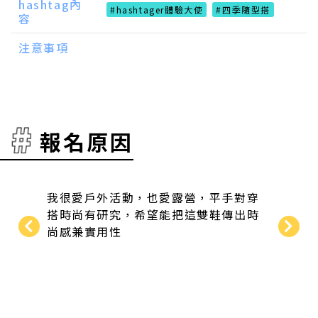
hashtag內
#hashtager體驗大使
#四季隨型搭
容
注意事項
報名原因
我很愛戶外活動，也愛露營，平手對穿
希望透
搭時尚有研究，希望能把這雙鞋傳出時
～
尚感兼實用性