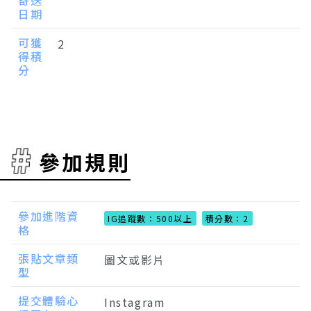
寄送
日期
可獲
2
得積
分
參加規則
參加進階資
IG追蹤數：500以上
積分數：2
格
張貼文章類
圖文或影片
型
提交體驗心
Instagram