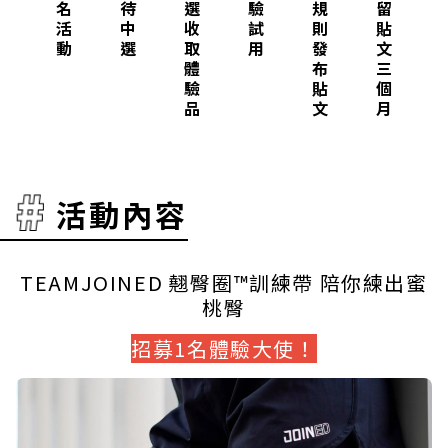
名
待
選
驗
規
留
活
中
收
試
則
貼
動
選
取
用
發
文
體
布
三
驗
貼
個
品
文
月
活動內容
TEAMJOINED 翹臀圈™訓練帶 陪你練出蜜
桃臀
招募1名體驗大使！