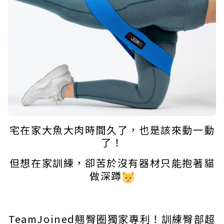
宅在家大魚大肉時間久了，也是該來動一動
了！
但想在家訓練，卻苦於沒有器材只能抱著貓
做深蹲
TeamJoined翹臀圈獨家專利！訓練臀部超