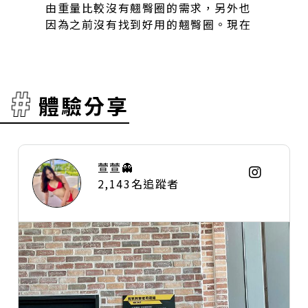
另外也
因為沒
。現在
情無法
的非常
下，翹
的使用
確分享
家訓練
體驗分享
萱萱👻
2,143名追蹤者