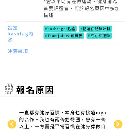
*會以平時有在做運動、健身者為
首要評選者，可於報名原因中多加
描述
設定
#hashtager貼嗑
#貼嗑仔體驗計劃
hashtag內
#Teamjoined翹臀圈
#宅在家運動
容
注意事項
報名原因
過myp
平常有在運動，希望能讓大家了解真實
一直都
有一條
的使用心得
的合作
房做自
習慣去