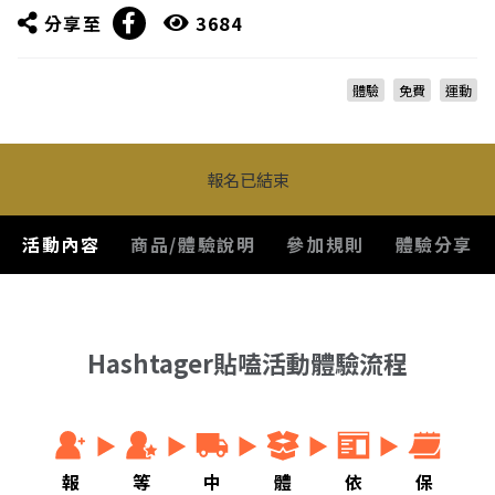
分享至
3684
體驗
免費
運動
報名已結束
活動內容
商品/體驗說明
參加規則
體驗分享
Hashtager貼嗑活動體驗流程
報
等
中
體
依
保