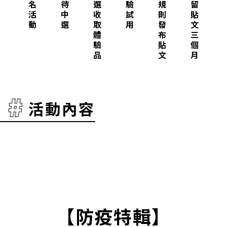
名
待
選
驗
規
留
活
中
收
試
則
貼
動
選
取
用
發
文
體
布
三
驗
貼
個
品
文
月
活動內容
【防疫特輯】