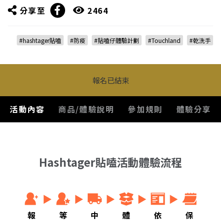
分享至
2464
#hashtager貼嗑
#防疫
#貼嗑仔體驗計劃
#Touchland
#乾洗手
報名已結束
活動內容
商品/體驗說明
參加規則
體驗分享
Hashtager貼嗑活動體驗流程
報
等
中
體
依
保